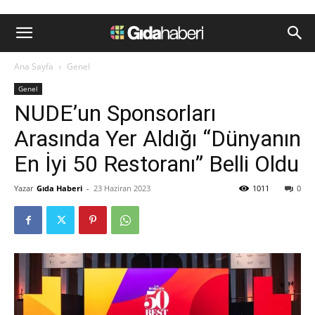
Ana Sayfa
Genel
Genel
NUDE’un Sponsorları
Arasında Yer Aldığı “Dünyanın
En İyi 50 Restoranı” Belli Oldu
Yazar
Gıda Haberi
-
23 Haziran 2023
1011
0