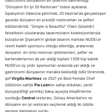
Gastronomi dünyasının en iyilerinin belirlendiği
“Dünyanın En İyi 50 Restoranı” listesi açıklandı.
İspanya’nın Valencia şehrinde, 20 Haziran’da gerçekleşen
gecede dünyanın en prestijli restoranları ve şefleri
ödüllendirildi. “Simple is Beautiful” (Yalın Güzeldir)
felsefesini uluslararası tasarımcıların koleksiyonlarıyla
buluşturan Şişecam’ın global tasarım markası NUDE’un
resmi kadeh sponsoru olduğu etkinliğe, aralarında
dünyanın en ünlü restoran işletmecileri, şefler ve
bartenderlarının da yer aldığı toplam 1.500 kişi katıldı.
NUDE’un üç yıldır sponsorları arasında yer aldığı ve
gastronomi dünyasının merakla beklediği ödül töreninde
şef
Virgilio Martínez
ve 2021 yılı Best Female Chef
ödülünün sahibi
Pía León
’un sahip oldukları, yerel
biyoçeşitliliği yenilikçi bakış açısıyla misafirlerine
sunduğu
Central
restoranı, Güney Amerika’nın ve
dünyanın en iyi restoranı seçilerek aldığı iki ödülle
geceye damgasını vurdu.