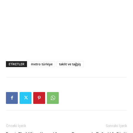
ETIKETLER
metro türkiye
taklit ve tağşiş
Önceki İçerik
Sonraki İçerik