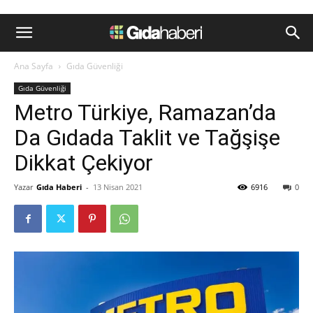
Ana Sayfa
Gıda Güvenliği
Gıda Güvenliği
Metro Türkiye, Ramazan’da
Da Gıdada Taklit ve Tağşişe
Dikkat Çekiyor
Yazar
Gıda Haberi
-
13 Nisan 2021
6916
0