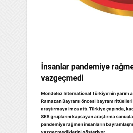
İnsanlar pandemiye rağme
vazgeçmedi
Mondelēz International Türkiye’nin yarım as
Ramazan Bayramı öncesi bayram ritüelleri v
araştırmaya imza attı. Türkiye çapında, ka
SES gruplarını kapsayan araştırma sonuçları, 
pandemiye rağmen insanların bayramlaşma
vazgeçmediklerini gösteriyor.