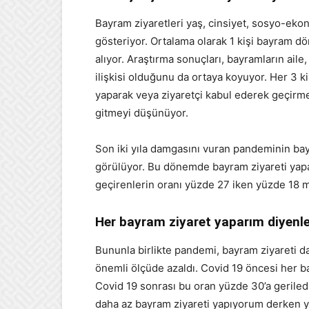
Bayram ziyaretleri yaş, cinsiyet, sosyo-ek
gösteriyor. Ortalama olarak 1 kişi bayram dö
alıyor. Araştırma sonuçları, bayramların aile
ilişkisi olduğunu da ortaya koyuyor. Her 3 ki
yaparak veya ziyaretçi kabul ederek geçirmeyi
gitmeyi düşünüyor.
Son iki yıla damgasını vuran pandeminin bay
görülüyor. Bu dönemde bayram ziyareti yapa
geçirenlerin oranı yüzde 27 iken yüzde 18 mem
Her bayram ziyaret yaparım diyenleri
Bununla birlikte pandemi, bayram ziyareti dav
önemli ölçüde azaldı. Covid 19 öncesi her b
Covid 19 sonrası bu oran yüzde 30’a gerile
daha az bayram ziyareti yapıyorum derken y