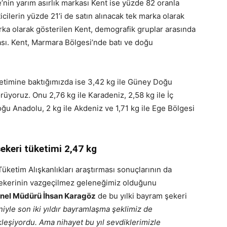
’nin yarım asırlık markası Kent ise yüzde 82 oranla
cilerin yüzde 21’i de satın alınacak tek marka olarak
rka olarak gösterilen Kent, demografik gruplar arasında
ası. Kent, Marmara Bölgesi’nde batı ve doğu
ketimine baktığımızda ise 3,42 kg ile Güney Doğu
örüyoruz. Onu 2,76 kg ile Karadeniz, 2,58 kg ile İç
ğu Anadolu, 2 kg ile Akdeniz ve 1,71 kg ile Ege Bölgesi
şekeri tüketimi 2,47 kg
üketim Alışkanlıkları araştırması sonuçlarının da
ekerinin vazgeçilmez geleneğimiz olduğunu
enel Müdürü İhsan Karagöz
de bu yılki bayram şekeri
yle son iki yıldır bayramlaşma şeklimiz de
eşiyordu. Ama nihayet bu yıl sevdiklerimizle