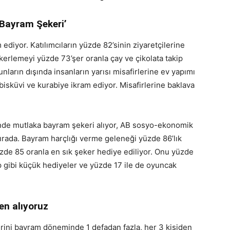
‘Bayram Şekeri’
 ediyor. Katılımcıların yüzde 82’sinin ziyaretçilerine
ekerlemeyi yüzde 73’şer oranla çay ve çikolata takip
unların dışında insanların yarısı misafirlerine ev yapımı
bisküvi ve kurabiye ikram ediyor. Misafirlerine baklava
rinde mutlaka bayram şekeri alıyor, AB sosyo-ekonomik
ırada. Bayram harçlığı verme geleneği yüzde 86’lık
üzde 85 oranla en sık şeker hediye ediliyor. Onu yüzde
ap gibi küçük hediyeler ve yüzde 17 ile de oyuncak
en alıyoruz
kerini bayram döneminde 1 defadan fazla, her 3 kişiden