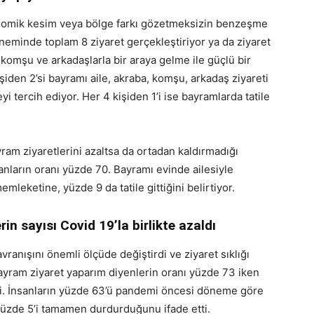
onomik kesim veya bölge farkı gözetmeksizin benzeşme
neminde toplam 8 ziyaret gerçekleştiriyor ya da ziyaret
, komşu ve arkadaşlarla bir araya gelme ile güçlü bir
şiden 2’si bayramı aile, akraba, komşu, arkadaş ziyareti
 tercih ediyor. Her 4 kişiden 1’i ise bayramlarda tatile
ram ziyaretlerini azaltsa da ortadan kaldırmadığı
nların oranı yüzde 70. Bayramı evinde ailesiyle
leketine, yüzde 9 da tatile gittiğini belirtiyor.
n sayısı Covid 19’la birlikte azaldı
ranışını önemli ölçüde değiştirdi ve ziyaret sıklığı
ayram ziyaret yaparım diyenlerin oranı yüzde 73 iken
di. İnsanların yüzde 63’ü pandemi öncesi döneme göre
üzde 5’i tamamen durdurduğunu ifade etti.