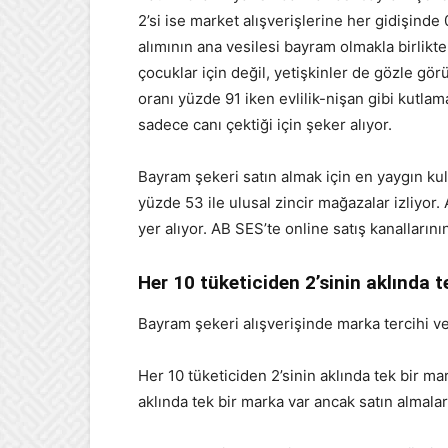
2’si ise market alışverişlerine her gidişinde 
alımının ana vesilesi bayram olmakla birlikt
çocuklar için değil, yetişkinler de gözle gör
oranı yüzde 91 iken evlilik-nişan gibi kutlam
sadece canı çektiği için şeker alıyor.
Bayram şekeri satın almak için en yaygın kul
yüzde 53 ile ulusal zincir mağazalar izliyor.
yer alıyor. AB SES’te online satış kanalların
Her 10 tüketiciden 2’sinin aklında t
Bayram şekeri alışverişinde marka tercihi 
Her 10 tüketiciden 2’sinin aklında tek bir ma
aklında tek bir marka var ancak satın almalar