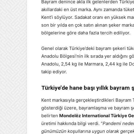
Bayram denince akla ilk gelenlerden Türkiye
akıllardaki en üst marka. Aynı zamanda tüketi
Kent’i söylüyor. Sadakat oranı en yüksek ma
son bir yılda en çok satın alınan şeker mark
bölgelerine göre daha fazla tercih ediliyor.
Genel olarak Türkiye’deki bayram şekeri tü
Anadolu Bölgesi’nin ilk sırada yer aldığını g
Anadolu, 2,54 kg ile Marmara, 2,44 kg ile Do
takip ediyor.
Türkiye’de hane başı yıllık bayram 
Kent markasıyla gerçekleştirdikleri Bayram T
gösterdiği üzere, bayramlaşma ve bayram ş
belirten
Mondelēz International Türkiye G
üretimi hakkında bilgi verdi. “
Pandemi nedeni
günümüzün koşullarına uygun olarak gerçekl