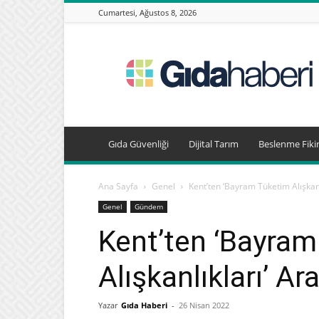
Cumartesi, Ağustos 8, 2026
Gıda
Haberleri,
Beslenme
Haberleri
Gıda Güvenliği
Dijital Tarım
Beslenme Fikir
Ana Sayfa
Genel
Kent’ten ‘Bayram Tüketim Alışkanl
Genel
Gündem
Kent’ten ‘Bayra
Alışkanlıkları’ Ar
Yazar
Gıda Haberi
-
26 Nisan 2022