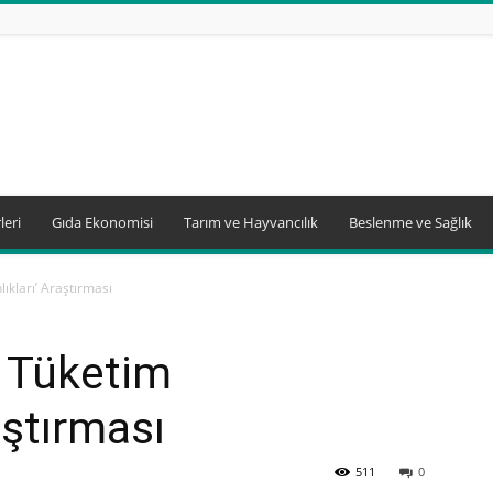
leri
Gıda Ekonomisi
Tarım ve Hayvancılık
Beslenme ve Sağlık
ıkları’ Araştırması
m Tüketim
aştırması
511
0