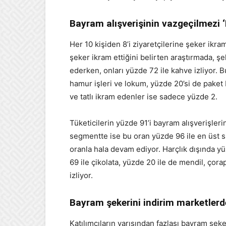
Bayram alışverişinin vazgeçilmezi 
Her 10 kişiden 8’i ziyaretçilerine şeker ikram
şeker ikram ettiğini belirten araştırmada, ş
ederken, onları yüzde 72 ile kahve izliyor. B
hamur işleri ve lokum, yüzde 20’si de paket 
ve tatlı ikram edenler ise sadece yüzde 2.
Tüketicilerin yüzde 91’i bayram alışverişle
segmentte ise bu oran yüzde 96 ile en üst s
oranla hala devam ediyor. Harçlık dışında y
69 ile çikolata, yüzde 20 ile de mendil, çor
izliyor.
Bayram şekerini indirim marketlerd
Katılımcıların yarısından fazlası bayram şe