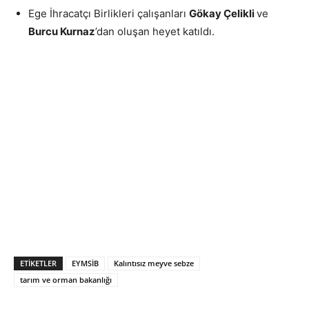
Ege İhracatçı Birlikleri çalışanları
Gökay Çelikli
ve
Burcu Kurnaz
’dan oluşan heyet katıldı.
ETIKETLER
EYMSİB
Kalıntısız meyve sebze
tarım ve orman bakanlığı