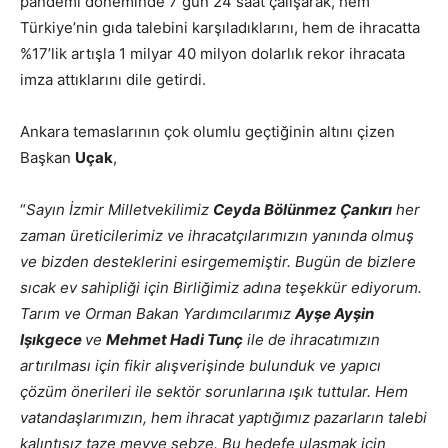
pandemi döneminde 7 gün 24 saat çalışarak, hem
Türkiye’nin gıda talebini karşıladıklarını, hem de ihracatta
%17’lik artışla 1 milyar 40 milyon dolarlık rekor ihracata
imza attıklarını dile getirdi.
Ankara temaslarının çok olumlu geçtiğinin altını çizen
Başkan
Uçak
,
“
Sayın İzmir Milletvekilimiz
Ceyda Bölünmez Çankırı
her
zaman üreticilerimiz ve ihracatçılarımızın yanında olmuş
ve bizden desteklerini esirgememiştir. Bugün de bizlere
sıcak ev sahipliği için Birliğimiz adına teşekkür ediyorum.
Tarım ve Orman Bakan Yardımcılarımız
Ayşe Ayşin
Işıkgece
ve
Mehmet Hadi Tunç
ile de ihracatımızın
artırılması için fikir alışverişinde bulunduk ve yapıcı
çözüm önerileri ile sektör sorunlarına ışık tuttular. Hem
vatandaşlarımızın, hem ihracat yaptığımız pazarların talebi
kalıntısız taze meyve sebze. Bu hedefe ulaşmak için