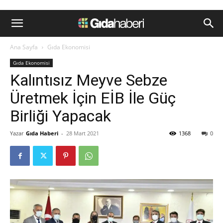
Ana Sayfa
Gıda Ekonomisi
Gıda Ekonomisi
Kalıntısız Meyve Sebze
Üretmek İçin EİB İle Güç
Birliği Yapacak
Yazar
Gıda Haberi
-
28 Mart 2021
1368
0