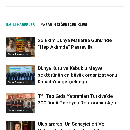
İLGILI HABERLER
YAZARIN DIĞER İÇERIKLERI
25 Ekim Dünya Makarna Günü’nde
“Hep Aklımda” Pastavilla
Gıda Ekonomisi
Dünya Kuru ve Kabuklu Meyve
sektörünün en büyük organizasyonu
Kanada’da gerçekleşti
Gıda Ekonomisi
Tfı Tab Gıda Yatırımları Türkiye’de
300’üncü Popeyes Restoranını Açtı
Gıda Ekonomisi
Uluslararası Un Sanayicileri Ve