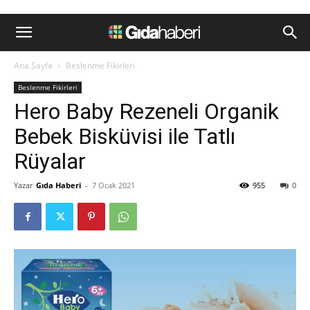
Ana Sayfa
Beslenme Fikirleri
Beslenme Fikirleri
Hero Baby Rezeneli Organik
Bebek Bisküvisi ile Tatlı
Rüyalar
Yazar
Gıda Haberi
-
7 Ocak 2021
955
0