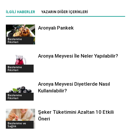
İLGILI HABERLER
YAZARIN DIĞER İÇERIKLERI
Aronyalı Pankek
Beslenme
Fikirleri
Aronya Meyvesi İle Neler Yapılabilir?
Beslenme
Fikirleri
Aronya Meyvesi Diyetlerde Nasıl
Kullanılabilir?
Beslenme
Fikirleri
Şeker Tüketimini Azaltan 10 Etkili
Öneri
Beslenme ve
Sağlık