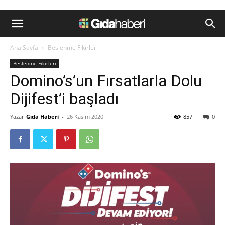
Ana Sayfa
Beslenme Fikirleri
Beslenme Fikirleri
Domino’s’un Fırsatlarla Dolu
Dijifest’i başladı
Yazar
Gıda Haberi
-
26 Kasım 2020
857
0