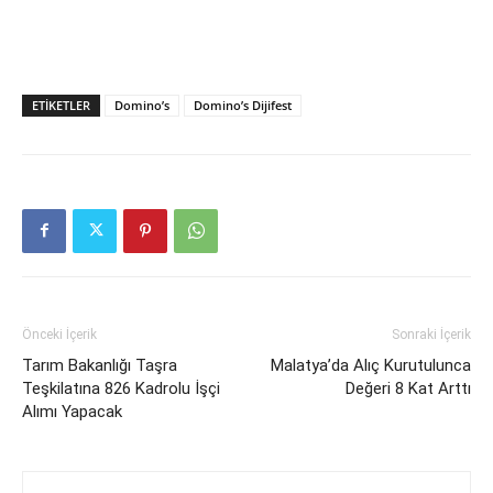
ETIKETLER
Domino’s
Domino’s Dijifest
Önceki İçerik
Sonraki İçerik
Tarım Bakanlığı Taşra
Malatya’da Alıç Kurutulunca
Teşkilatına 826 Kadrolu İşçi
Değeri 8 Kat Arttı
Alımı Yapacak