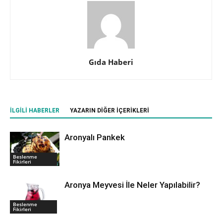
Gıda Haberi
İLGILI HABERLER
YAZARIN DIĞER İÇERIKLERI
Aronyalı Pankek
Beslenme
Fikirleri
Aronya Meyvesi İle Neler Yapılabilir?
Beslenme
Fikirleri