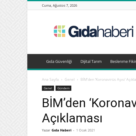
Cuma, Ağustos 7, 2026
Gıda
Haberleri,
Beslenme
Haberleri
Gıda Güvenliği
Dijital Tarım
Beslenme Fikir
Ana Sayfa
Genel
BİM’den ‘Koronavirüs Aşısı’ Açık
Genel
Gündem
BİM’den ‘Koronavi
Açıklaması
Yazar
Gıda Haberi
-
1 Ocak 2021