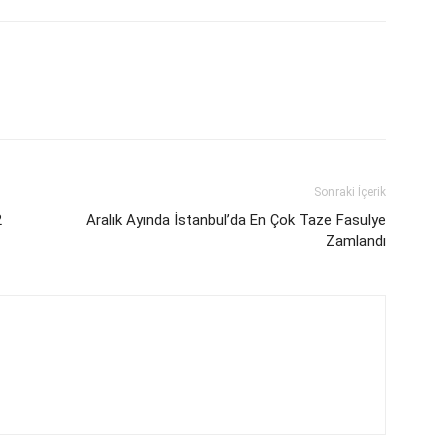
Sonraki İçerik
2
Aralık Ayında İstanbul’da En Çok Taze Fasulye
Zamlandı