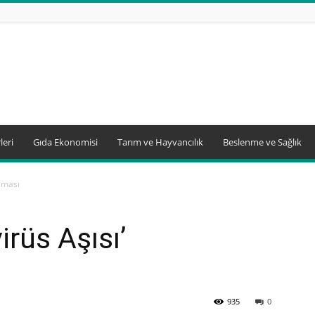
leri
Gıda Ekonomisi
Tarım ve Hayvancılık
Beslenme ve Sağlık
laması
rüs Aşısı’
935
0