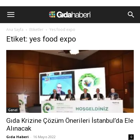
Ana Sayfa
Etiketler
Yes food expo
Etiket: yes food expo
Genel
Gıda Krizine Çözüm Önerileri İstanbul’da Ele
Alınacak
Gıda Haberi
-
16 Mayıs 2022
0