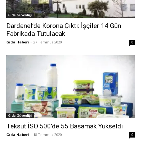
Gıda Güvenliği
Dardanel’de Korona Çıktı: İşçiler 14 Gün
Fabrikada Tutulacak
Gıda Haberi
-
27 Temmuz 2020
0
Gıda Güvenliği
Teksüt İSO 500’de 55 Basamak Yükseldi
Gıda Haberi
-
18 Temmuz 2020
0