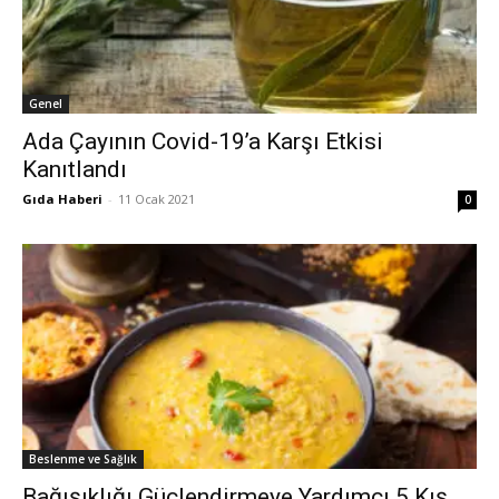
Genel
Ada Çayının Covid-19’a Karşı Etkisi
Kanıtlandı
Gıda Haberi
-
11 Ocak 2021
0
Beslenme ve Sağlık
Bağışıklığı Güçlendirmeye Yardımcı 5 Kış