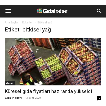
Ana Sayfa
Etiketler
Bitkisel yağ
Etiket: bitkisel yağ
Genel
Küresel gıda fiyatları haziranda yükseldi
Gıda Haberi
-
13 Eylül 2020
0