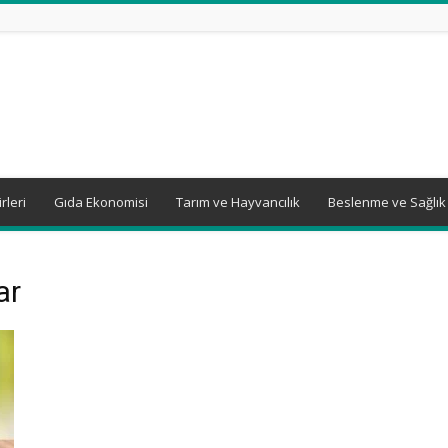
rleri
Gıda Ekonomisi
Tarım ve Hayvancılık
Beslenme ve Sağlık
ar