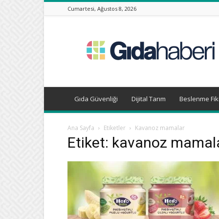
Cumartesi, Ağustos 8, 2026
Gıda
Haberleri,
Beslenme
Haberleri
Gıda Güvenliği
Dijital Tarım
Beslenme Fiki
Ana Sayfa
Etiketler
Kavanoz mamalar
Etiket: kavanoz mamal