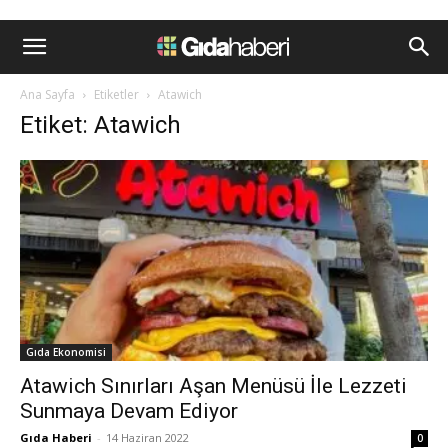
Ana Sayfa
Etiketler
Atawich
Etiket: Atawich
Gıda Ekonomisi
Atawich Sınırları Aşan Menüsü İle Lezzeti
Sunmaya Devam Ediyor
Gıda Haberi
-
14 Haziran 2022
0